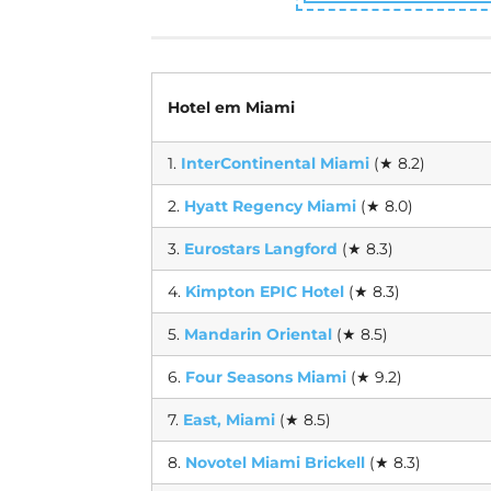
Quando viaja
Melhores hot
Hotel em Miami
Melhores hot
1.
InterContinental Miami
(★ 8.2)
2.
Hyatt Regency Miami
(★ 8.0)
3.
Eurostars Langford
(★ 8.3)
4.
Kimpton EPIC Hotel
(★ 8.3)
5.
Mandarin Oriental
(★ 8.5)
6.
Four Seasons Miami
(★ 9.2)
7.
East, Miami
(★ 8.5)
8.
Novotel Miami Brickell
(★ 8.3)