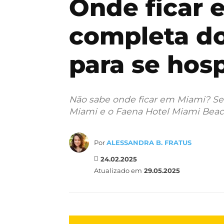
Onde ficar 
completa do
para se hos
Não sabe onde ficar em Miami? Seg
Miami e o Faena Hotel Miami Beach
Por
ALESSANDRA B. FRATUS
24.02.2025
Atualizado em
29.05.2025