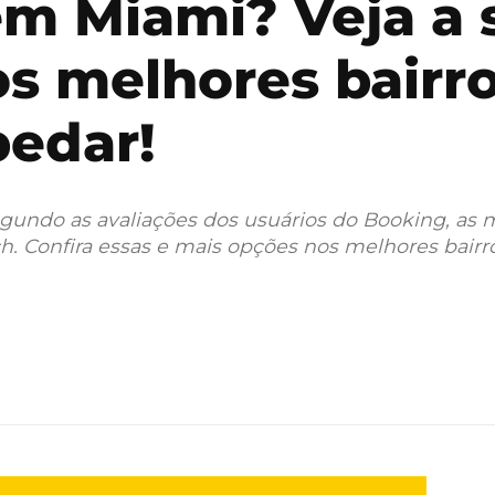
em Miami? Veja a 
s melhores bairro
pedar!
undo as avaliações dos usuários do Booking, as 
. Confira essas e mais opções nos melhores bairr