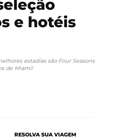
seleção
s e hotéis
melhores estadias são Four Seasons
os de Miami!
RESOLVA SUA VIAGEM