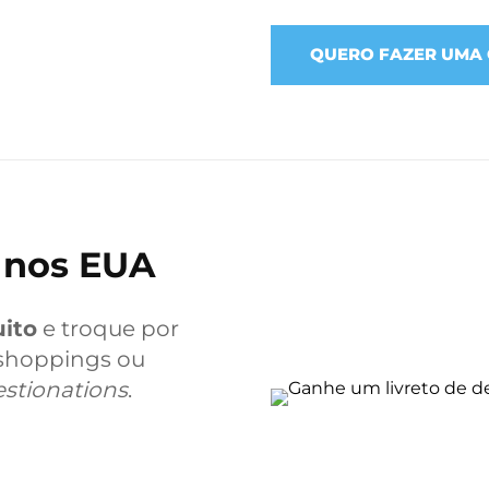
QUERO FAZER UMA
 nos EUA
ito
e troque por
 shoppings ou
stionations
.