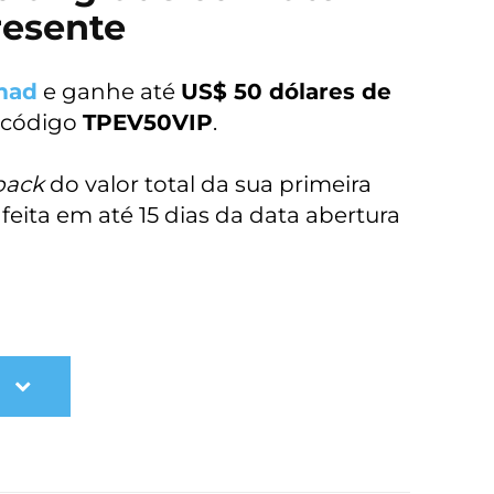
resente
mad
e ganhe até
US$ 50 dólares de
 código
TPEV50VIP
.
back
do valor total da sua primeira
eita em até 15 dias da data abertura