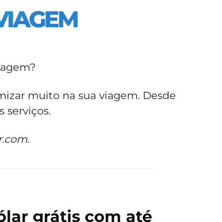
VIAGEM
viagem?
mizar muito na sua viagem. Desde
 serviços.
r.com
.
lar grátis com até