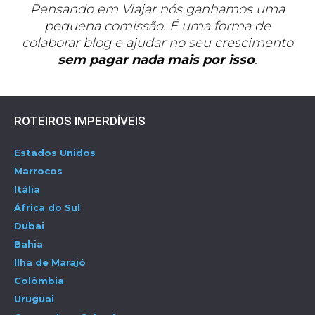
Pensando em Viajar nós ganhamos uma
pequena comissão. É uma forma de
colaborar blog e ajudar no seu crescimento
sem pagar nada mais por isso
.
ROTEIROS IMPERDÍVEIS
Estados Unidos
Marrocos
Itália
África do Sul
Dubai
Bahia
Ilha de Marajó
Colômbia
Uruguai