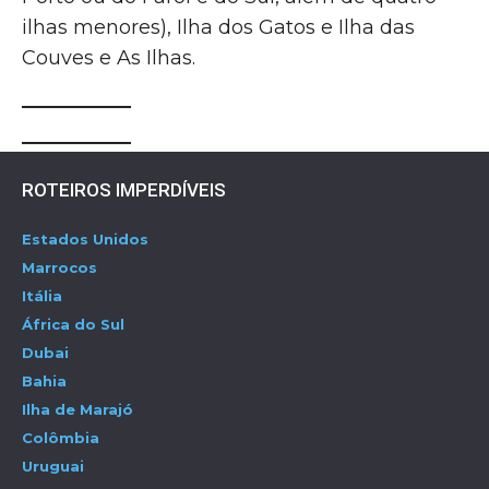
ilhas menores), Ilha dos Gatos e Ilha das
Couves e As Ilhas.
ROTEIROS IMPERDÍVEIS
Estados Unidos
Marrocos
Itália
África do Sul
Dubai
Bahia
Ilha de Marajó
Colômbia
Uruguai