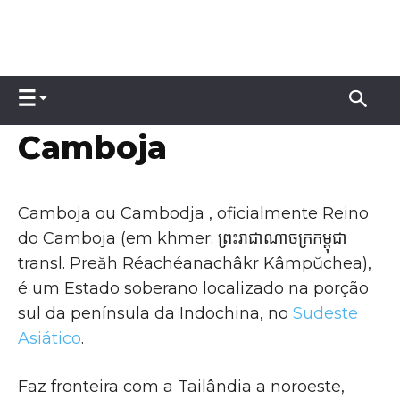
Camboja
Camboja ou Cambodja , oficialmente Reino
do Camboja (em khmer: ព្រះរាជាណាចក្រកម្ពុជា
transl. Preăh Réachéanachâkr Kâmpŭchea),
é um Estado soberano localizado na porção
sul da península da Indochina, no
Sudeste
Asiático
.
Faz fronteira com a Tailândia a noroeste,