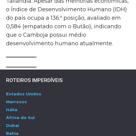
Tailândia. Apesar das melhorias econômicas,
o Índice de Desenvolvimento Humano (IDH)
do país ocupa a 136.ª posição, avaliado em
0,584 (empatado com o Butão), indicando
que o Camboja possui médio
desenvolvimento humano atualmente.
ROTEIROS IMPERDÍVEIS
Estados Unidos
Marrocos
Itália
África do Sul
Dubai
Bahia